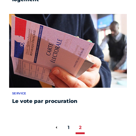
SERVICE
Le vote par procuration
1
2
Page précédente