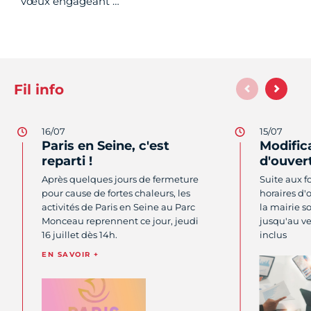
vœux engageant …
Fil info
16/07
15/07
Paris en Seine, c'est
Modific
reparti !
d'ouvert
Après quelques jours de fermeture
Suite aux fo
pour cause de fortes chaleurs, les
horaires d'
activités de Paris en Seine au Parc
la mairie s
Monceau reprennent ce jour, jeudi
jusqu'au ve
16 juillet dès 14h.
inclus
EN SAVOIR +