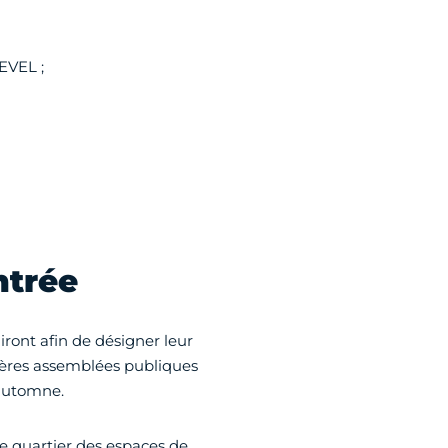
EVEL ;
ntrée
iront afin de désigner leur
mières assemblées publiques
'automne.
e quartier des espaces de