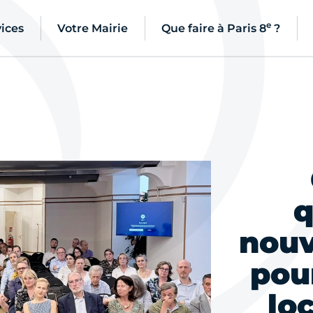
e
ices
Votre Mairie
Que faire à Paris 8
?
q
nouv
pou
lo