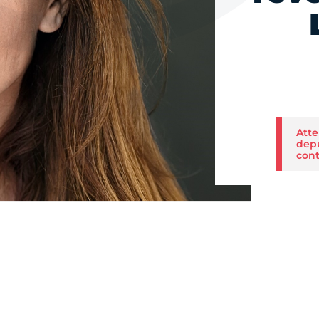
Atte
depu
cont