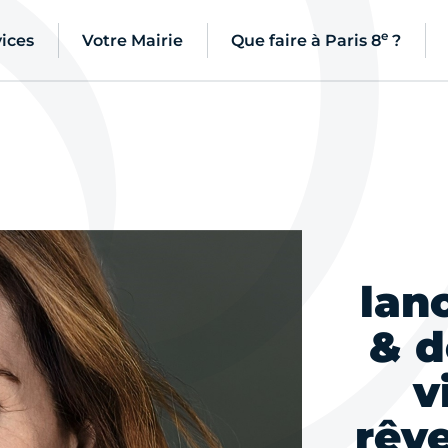
e
ices
Votre Mairie
Que faire à Paris 8
?
lan
& d
v
rêve