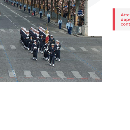
Atte
depu
cont