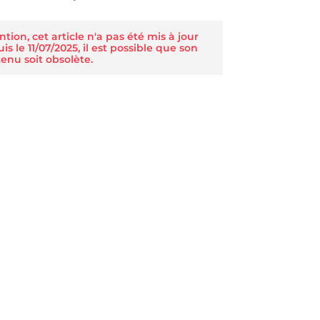
ntion, cet article n'a pas été mis à jour
is le 11/07/2025, il est possible que son
enu soit obsolète.