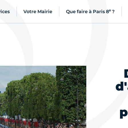
e
ices
Votre Mairie
Que faire à Paris 8
?
d'
p